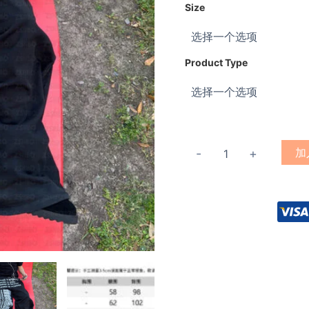
Size
$
Product Type
加
-
+