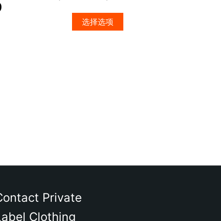
9
上
选
选择选项
择
这
些
选
项
Contact Private
Label Clothing