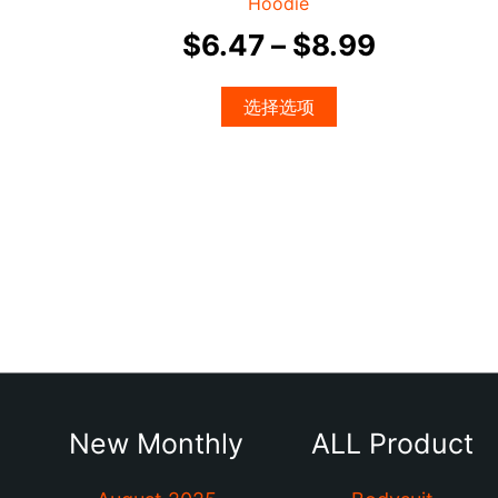
Hoodie
上
$
6.47
–
$
8.99
选
择
这
选择选项
些
选
项
New Monthly
ALL Product