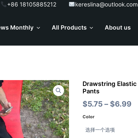
+86 18105885212
kereslina@outlook.com
ws Monthly
All Products
About us
Drawstring
Drawstring Elastic
Elastic
Pants
Letter
Printed
$
5.75
–
$
6.99
Straight
Trousers
Color
Pants
数
量
$