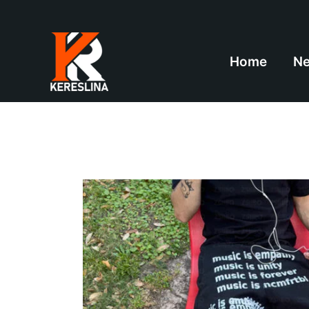
跳
至
内
Home
Ne
容