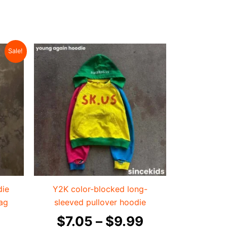
价
价
本
Sale!
产
格
格
品
范
范
有
围：
围：
多
$5.35
种
$7.05
变
至
至
体。
$6.99
$9.99
可
在
产
die
Y2K color-blocked long-
品
ag
sleeved pullover hoodie
页
$
7.05
–
$
9.99
面