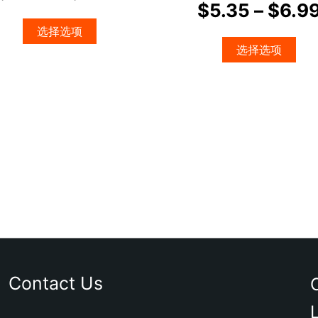
$
5.35
–
$
6.9
上
上
选
选
选择选项
择
择
选择选项
这
这
些
些
选
选
项
项
Contact Us