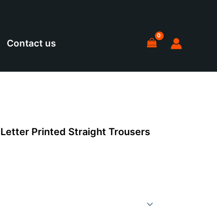
Contact us
 Letter Printed Straight Trousers
价
格
范
围：
5.75