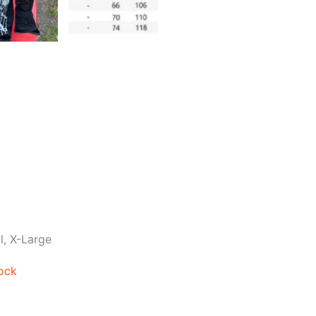
l, X-Large
tock