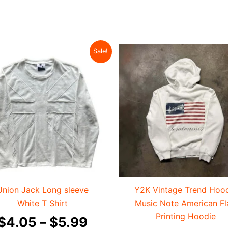
价
本
本
Sale!
产
产
格
品
品
范
有
有
围：
多
多
种
$4.05
种
变
变
至
体。
体。
$5.99
可
可
在
在
产
产
Union Jack Long sleeve
Y2K Vintage Trend Hoo
品
品
White T Shirt
Music Note American Fl
页
页
Printing Hoodie
$
4.05
–
$
5.99
面
面