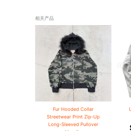
相关产品
价
本
产
格
品
范
有
围：
多
种
$6.47
变
至
体。
$8.99
可
在
产
Fur Hooded Collar
品
Streetwear Print Zip-Up
页
Long-Sleeved Pullover
面