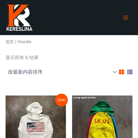
跳
至
内
容
首页
/ Hoodie
按
显示所有 6 结果
最
新
内
容
排
序
价
价
本
本
Sale!
产
产
格
格
品
品
范
范
有
有
围：
围：
多
多
$5.35
$7.
种
种