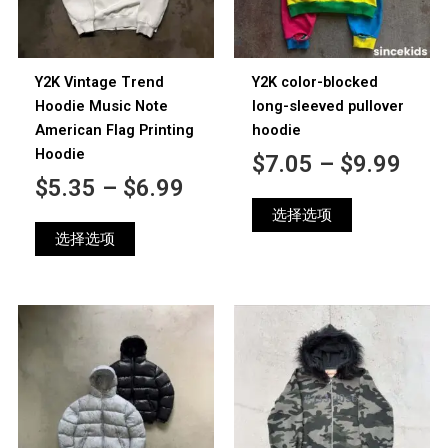
变
变
至
至
体。
体。
$6.99
$9.
可
可
Y2K Vintage Trend
Y2K color-blocked
在
在
Hoodie Music Note
long-sleeved pullover
产
产
American Flag Printing
hoodie
品
品
Hoodie
$
7.05
–
$
9.99
页
页
$
5.35
–
$
6.99
面
面
上
上
选择选项
选
选
选择选项
择
择
这
这
些
些
价
价
本
本
选
选
产
产
格
格
项
项
品
品
范
范
有
有
围：
围：
多
多
$15.99
$6.
种
种