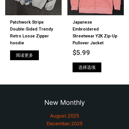
变
体。
可
Patchwork Stripe
Japanese
在
Double-Sided Trendy
Embroidered
产
Retro Loose Zipper
Streetwear Y2K Zip-Up
品
hoodie
Pullover Jacket
页
$
5.99
面
阅读更多
上
选
选择选项
择
这
些
选
项
New Monthly
August.2025
December.2025