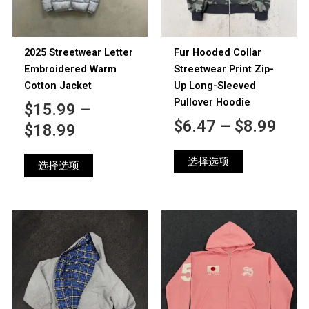
变
变
至
至
体。
体。
$18.99
$8.
可
可
2025 Streetwear Letter
Fur Hooded Collar
在
在
Embroidered Warm
Streetwear Print Zip-
产
产
Cotton Jacket
Up Long-Sleeved
品
品
Pullover Hoodie
$
15.99
–
页
页
$
6.47
–
$
8.99
面
面
$
18.99
上
上
选
选
选择选项
选择选项
择
择
这
这
些
些
本
选
选
产
项
项
品
有
多
种